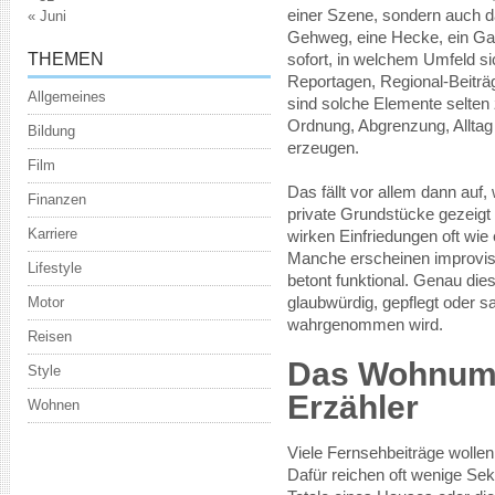
einer Szene, sondern auch d
« Juni
Gehweg, eine Hecke, ein Gar
THEMEN
sofort, in welchem Umfeld s
Reportagen, Regional-Beiträ
Allgemeines
sind solche Elemente selten z
Ordnung, Abgrenzung, Alltag
Bildung
erzeugen.
Film
Das fällt vor allem dann au
Finanzen
private Grundstücke gezeigt
Karriere
wirken Einfriedungen oft wie
Manche erscheinen improvisi
Lifestyle
betont funktional. Genau die
Motor
glaubwürdig, gepflegt oder s
wahrgenommen wird.
Reisen
Das Wohnumfe
Style
Erzähler
Wohnen
Viele Fernsehbeiträge wolle
Dafür reichen oft wenige S