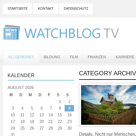
STARTSEITE
KONTAKT
DATENSCHUTZ
ALLGEMEINES
BILDUNG
FILM
FINANZEN
KARRIERE
CATEGORY ARCHIV
KALENDER
AUGUST 2026
M
D
M
D
F
S
S
1
2
3
4
5
6
7
8
9
10
11
12
13
14
15
16
17
18
19
20
21
22
23
24
25
26
27
28
29
30
Details. Nicht nur Menschen
31