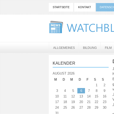
STARTSEITE
KONTAKT
DATENSC
ALLGEMEINES
BILDUNG
FILM
KALENDER
AUGUST 2026
N
E
M
D
M
D
F
S
S
1
2
3
4
5
6
7
8
9
„
10
11
12
13
14
15
16
17
18
19
20
21
22
23
„
24
25
26
27
28
29
30
31