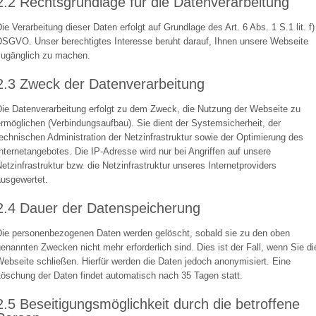
2.2 Rechtsgrundlage für die Datenverarbeitung
ie Verarbeitung dieser Daten erfolgt auf Grundlage des Art. 6 Abs. 1 S.1 lit. f)
DSGVO. Unser berechtigtes Interesse beruht darauf, Ihnen unsere Webseite
zugänglich zu machen.
2.3 Zweck der Datenverarbeitung
Die Datenverarbeitung erfolgt zu dem Zweck, die Nutzung der Webseite zu
rmöglichen (Verbindungsaufbau). Sie dient der Systemsicherheit, der
echnischen Administration der Netzinfrastruktur sowie der Optimierung des
nternetangebotes. Die IP-Adresse wird nur bei Angriffen auf unsere
etzinfrastruktur bzw. die Netzinfrastruktur unseres Internetproviders
ausgewertet.
2.4 Dauer der Datenspeicherung
Die personenbezogenen Daten werden gelöscht, sobald sie zu den oben
enannten Zwecken nicht mehr erforderlich sind. Dies ist der Fall, wenn Sie di
ebseite schließen. Hierfür werden die Daten jedoch anonymisiert. Eine
Löschung der Daten findet automatisch nach 35 Tagen statt.
2.5 Beseitigungsmöglichkeit durch die betroffene