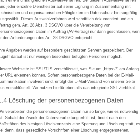
nach einem umfangreichen Auswahlverfahren. Bei diesem Auswahlverfahren
ird jeder einzelne Dienstleister auf seine Eignung in Zusammenhang mit
echnischen und organisatorischen Fähigkeiten im Datenschutz hin sorgfältig
usgewählt. Dieses Auswahlverfahren wird schriftlich dokumentiert und ein
Vertrag gem. Art. 28 Abs. 3 DSGVO über die Verarbeitung von
personenbezogenen Daten im Auftrag (AV-Vertrag) nur dann geschlossen, wen
er den Anforderungen des Art. 28 DSGVO entspricht.
Ihre Angaben werden auf besonders geschützten Servern gespeichert. Der
ugriff darauf ist nur wenigen besonders befugten Personen möglich.
Unsere Webseite ist SSL/TLS verschlüsselt, was Sie am „https://“ am Anfang
der URL erkennen können. Sofern personenbezogene Daten bei der E-Mail-
ommunikation involviert sind, erfolgt der E-Mail-Versand von unserer Seite
us verschlüsselt. Wir nutzen hierfür ebenfalls das integrierte SSL-Zertifikat.
1.4 Löschung der personenbezogenen Daten
Wir verarbeiten die personenbezogenen Daten nur so lange, wie es notwendig
st. Sobald der Zweck der Datenverarbeitung erfüllt ist, findet nach den
Maßstäben des hiesigen Löschkonzepts eine Sperrung und Löschung statt, e
ei denn, dass gesetzliche Vorschriften einer Löschung entgegenstehen.