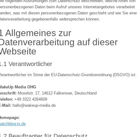
Die folgenden Ausführungen zum Datenschutz beschreiben, welche Arten von
personenbezogenen Daten beim Aufruf unseres Internetangebotes verarbeitet
werden, was mit diesen personenbezogenen Daten geschieht und wie Sie eine
Datenverarbeitung gegebenenfalls widersprechen können.
1 Allgemeines zur
Datenverarbeitung auf dieser
Webseite
1.1 Verantwortlicher
Verantwortlicher im Sinne der EU-Datenschutz-Grundverordnung (DSGVO) ist:
WakeUp Media OHG
nschrift:
Moselstr. 17, 14612 Falkensee, Deutschland
Telefon:
+49 3322 4264609
E-Mail:
hallo@wakeup-media.de
Homepage:
atchblog-tv.de
1.2 Beauftragter für Datenschutz