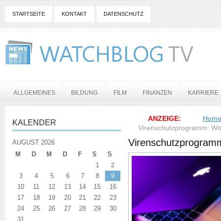
STARTSEITE
KONTAKT
DATENSCHUTZ
ALLGEMEINES
BILDUNG
FILM
FINANZEN
KARRIERE
ANZEIGE:
Hom
KALENDER
Virenschutzprogramm: Wo
Virenschutzprogram
AUGUST 2026
M
D
M
D
F
S
S
1
2
3
4
5
6
7
8
9
10
11
12
13
14
15
16
17
18
19
20
21
22
23
24
25
26
27
28
29
30
31