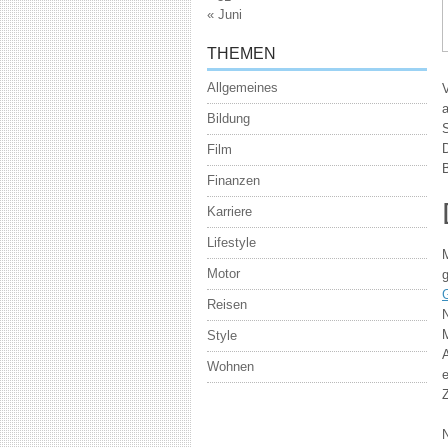
« Juni
THEMEN
Allgemeines
V
a
Bildung
S
Film
B
Finanzen
Karriere
Lifestyle
M
Motor
Reisen
Style
A
Wohnen
e
Z
N