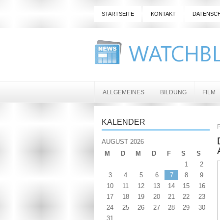
STARTSEITE
KONTAKT
DATENSC
ALLGEMEINES
BILDUNG
FILM
KALENDER
P
AUGUST 2026
M
D
M
D
F
S
S
1
2
3
4
5
6
7
8
9
10
11
12
13
14
15
16
17
18
19
20
21
22
23
24
25
26
27
28
29
30
31