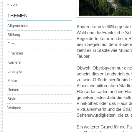
« Juni
THEMEN
Allgemeines
Bayern kann vielfältig gestal
Wald und die Fränkische Sch
Bildung
Begeisterte kommen beim Raf
Film
beim Segeln auf dem Bodense
zieht es in Städte wie Münc
Finanzen
Tauber.
Karriere
Obwohl Oberbayern nur einen
Lifestyle
scheint dieser Landstrich der
zu sein. Gründe hierfür sind 
Motor
Alpen, die pittoresken Städte
Reisen
Häuserfassaden und die Hau
genießen jedes Jahr die kultu
Style
Pinakothek oder das Haus de
Wohnen
Viktualienmarkt und die Straß
Sehenswürdigkeiten, die zu
Ein weiterer Grund für die F