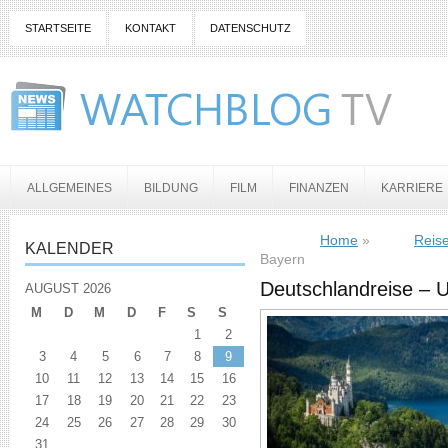
STARTSEITE
KONTAKT
DATENSCHUTZ
ALLGEMEINES
BILDUNG
FILM
FINANZEN
KARRIERE
Home
»
Reis
KALENDER
Bayern
Deutschlandreise – U
AUGUST 2026
M
D
M
D
F
S
S
1
2
3
4
5
6
7
8
9
10
11
12
13
14
15
16
17
18
19
20
21
22
23
24
25
26
27
28
29
30
31