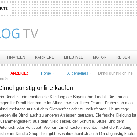
HUTZ
FINANZEN
KARRIERE
LIFESTYLE
MOTOR
REISEN
ANZEIGE:
Home
»
Allgemeines
»
Dirndl günstig online
kaufen
Dirndl günstig online kaufen
in Dirndl ist die traditionelle Kleidung der Bayern ihre Tracht. Die Frauen
ragen ihr Dirndl hier immer im Alltag sowie zu ihren Festen. Früher sah man
Dirndl meistens nur auf dem Oktoberfest oder zu Volksfesten. Heutzutage
erden die Dirndl auch zu anderen Anlässen getragen. Die fesche Kleidung ist
zusammengestellt, aus dem Kleid selber, der Schürze, Bluse, und dem
nterrock oder Petticoat. Wer ein Dirndl kaufen möchte, findet die Kleidung
icher im Dirndle-Shop. Hier gibt es wahrscheinlich auch Dirndl günstig kaufen