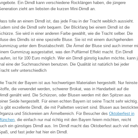
Angebote. Ein Dirndl kann verschiedene Rocklängen haben, die jüngere
eneration zieht am liebsten die kurzen Mini-Dirndl an.
ass tolle an einem Dirndl ist, das jede Frau in der Tracht weiblich aussieht.
udem sind die Dirndl sehr bequem. Der Blickfang bei einem Dirndl ist die
chürze. Sie wird in einer anderen Farbe gewählt, wie die Tracht selber. Die
luse des Dirndls ist eine spezielle Bluse. Sie ist mit einem durchgehenden
Gummizug unter dem Brustabschnitt. Die Ärmel der Bluse sind auch immer mi
einem Gummizug ausgestattet, was den Puffärmel Effekt macht. Ein Dirndl
aufen, ist für 100 Euro möglich. Wer ein Dirndl günstig kaufen möchte, kann 
al eine der Suchmaschinen benutzen. Die Qualität ist natürlich bei jeder
racht sehr unterschiedlich
ie Tracht der Bayern ist aus hochwertigen Materialien hergestellt. Nur feinste
toffe, die verwendet werden, schwerer Brokat, was in Handarbeit auf die
irndl genäht wird. Die Schürzen, oder Blusen werden mit den Spitzen aus
einer Seide hergestellt. Für einen echten Bayern ist seine Tracht sehr wichtig.
s gibt exzellente Dirndl, die mit Pailletten verziert sind. Blusen aus bestickte
Organza und Stickereien am Ärmelbereich. Für Besucher des
Oktoberfest in
München
, die einfach nur mal richtig mit den Bayern feiern möchten, reicht
uch ein günstiges Dirndl aus. Im Dirndl macht das Oktoberfest auch viel meh
paß, und fast jeder hat hier ein Dirndl.