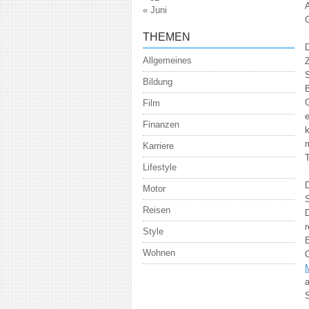
« Juni
G
THEMEN
D
Allgemeines
Z
S
Bildung
B
Film
Finanzen
k
m
Karriere
T
Lifestyle
D
Motor
S
Reisen
D
r
Style
E
Wohnen
a
S