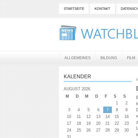
STARTSEITE
KONTAKT
DATENSC
ALLGEMEINES
BILDUNG
FILM
KALENDER
AUGUST 2026
M
D
M
D
F
S
S
E
1
2
t
3
4
5
6
7
8
9
w
10
11
12
13
14
15
16
17
18
19
20
21
22
23
U
24
25
26
27
28
29
30
s
31