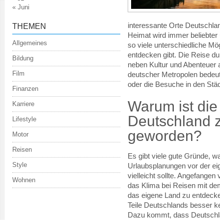
« Juni
interessante Orte Deutschlan
THEMEN
Heimat wird immer beliebter u
Allgemeines
so viele unterschiedliche Mö
entdecken gibt. Die Reise d
Bildung
neben Kultur und Abenteuer 
Film
deutscher Metropolen bedeu
oder die Besuche in den Städ
Finanzen
Warum ist die
Karriere
Deutschland 
Lifestyle
geworden?
Motor
Reisen
Es gibt viele gute Gründe, w
Style
Urlaubsplanungen vor der e
vielleicht sollte. Angefange
Wohnen
das Klima bei Reisen mit de
das eigene Land zu entdecke
Teile Deutschlands besser k
Dazu kommt, dass Deutschla