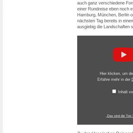
auch ganz verschiedene Fo
einer Rundreise eben noch e
Hamburg, München, Berlin o
nächsten Tag bereits in eine
ausgiebig die Landschaften 
„Das
sind
die
Top
10
Sehenswürdigkeiten
in
Deutschland“
von
Hier klicken, um d
YouTube
Erfahre mehr in der
anzeigen
Inhalt 
„Das sind die Top 