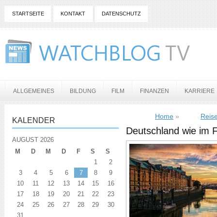
STARTSEITE
KONTAKT
DATENSCHUTZ
ALLGEMEINES
BILDUNG
FILM
FINANZEN
KARRIERE
Home
»
Reis
KALENDER
Deutschland wie im 
AUGUST 2026
M
D
M
D
F
S
S
1
2
3
4
5
6
7
8
9
10
11
12
13
14
15
16
17
18
19
20
21
22
23
24
25
26
27
28
29
30
31