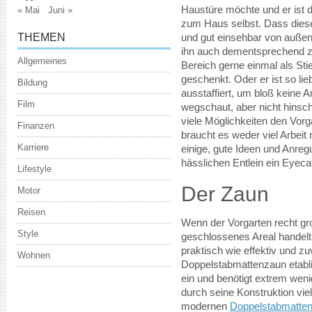
Haustüre möchte und er ist 
« Mai
Juni »
zum Haus selbst. Dass dieser
THEMEN
und gut einsehbar von außen 
ihn auch dementsprechend zu
Allgemeines
Bereich gerne einmal als Sti
geschenkt. Oder er ist so lie
Bildung
ausstaffiert, um bloß keine
Film
wegschaut, aber nicht hinsc
viele Möglichkeiten den Vorg
Finanzen
braucht es weder viel Arbei
Karriere
einige, gute Ideen und Anre
hässlichen Entlein ein Eyeca
Lifestyle
Der Zaun
Motor
Reisen
Wenn der Vorgarten recht gro
Style
geschlossenes Areal handelt
praktisch wie effektiv und zu
Wohnen
Doppelstabmattenzaun etablie
ein und benötigt extrem wen
durch seine Konstruktion viel
modernen
Doppelstabmatten