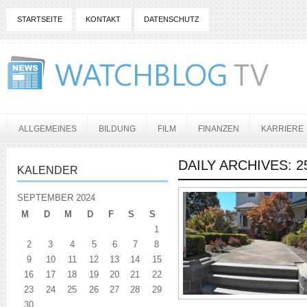
STARTSEITE
KONTAKT
DATENSCHUTZ
ALLGEMEINES
BILDUNG
FILM
FINANZEN
KARRIERE
DAILY ARCHIVES:
2
KALENDER
SEPTEMBER 2024
M
D
M
D
F
S
S
1
2
3
4
5
6
7
8
9
10
11
12
13
14
15
16
17
18
19
20
21
22
23
24
25
26
27
28
29
30