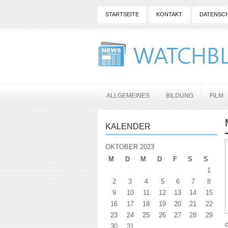
STARTSEITE
KONTAKT
DATENSC
ALLGEMEINES
BILDUNG
FILM
KALENDER
OKTOBER 2023
M
D
M
D
F
S
S
1
2
3
4
5
6
7
8
9
10
11
12
13
14
15
16
17
18
19
20
21
22
23
24
25
26
27
28
29
30
31