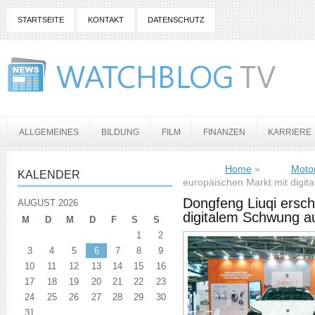
STARTSEITE
KONTAKT
DATENSCHUTZ
ALLGEMEINES
BILDUNG
FILM
FINANZEN
KARRIERE
Home
»
Moto
KALENDER
europäischen Markt mit digi
Dongfeng Liuqi ersch
AUGUST 2026
digitalem Schwung a
M
D
M
D
F
S
S
1
2
3
4
5
6
7
8
9
10
11
12
13
14
15
16
17
18
19
20
21
22
23
24
25
26
27
28
29
30
31