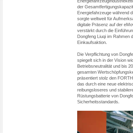
Energiefahrzeugindustriekett
der Gesamtfertigungskapazit
Energiefahrzeuge während d
sorgte weltweit für Aufmerk
digitale Präsenz auf der eM
verstärkt durch die Einführu
Dongfeng Liuqi im Rahmen d
Einkaufsaktion.
Die Verpflichtung von Dongfe
spiegelt sich in der Vision w
Betriebsneutralität und bis 2
gesamten Wertschöpfungske
präsentiert stolz den FORTHI
das durch eine neue elektrisc
reibungsloseres und stabileres
Rüstungsbatterie von Dongfen
Sicherheitsstandards.