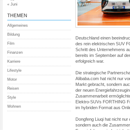
« Juni
THEMEN
Allgemeines
Bildung
Deutschland einen beeindruck
Film
des rein elektrischen SUV 
Schritt des Unternehmens a
Finanzen
bereits im September auf de
erfolgreich war.
Karriere
Lifestyle
Die strategische Partnersch
Alibaba.com hat nicht nur vo
Motor
Markt gebracht, sondern auch
Reisen
der neuen Energiefahrzeugindu
Zusammenarbeit ermöglichte 
Style
Elektro-SUVs FORTHING Fr
Wohnen
im hybriden Format aus Onli
Dongfeng Liuqi hat nicht nur 
sondern auch die Zusammena