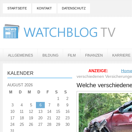
STARTSEITE
KONTAKT
DATENSCHUTZ
ALLGEMEINES
BILDUNG
FILM
FINANZEN
KARRIERE
ANZEIGE:
Hom
KALENDER
verschiedenen Versicherunge
Welche verschiedene
AUGUST 2026
M
D
M
D
F
S
S
1
2
3
4
5
6
7
8
9
10
11
12
13
14
15
16
17
18
19
20
21
22
23
24
25
26
27
28
29
30
31