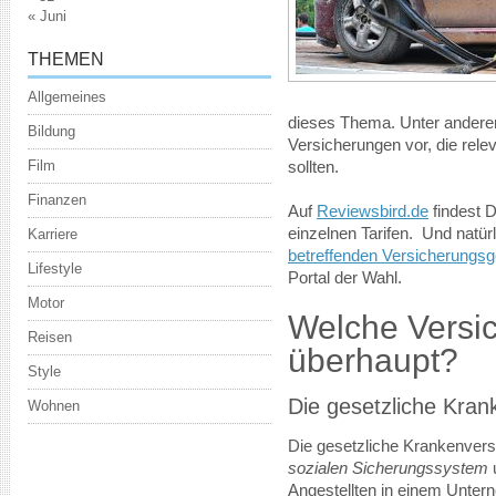
« Juni
THEMEN
Allgemeines
dieses Thema. Unter anderem
Bildung
Versicherungen vor, die rel
Film
sollten.
Finanzen
Auf
Reviewsbird.de
findest D
einzelnen Tarifen. Und natür
Karriere
betreffenden Versicherungsg
Lifestyle
Portal der Wahl.
Motor
Welche Versic
Reisen
überhaupt?
Style
Die gesetzliche Kran
Wohnen
Die gesetzliche Krankenver
sozialen Sicherungssystem
u
Angestellten in einem Unter