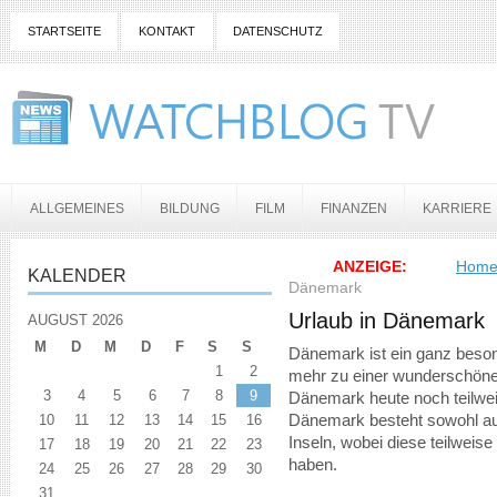
STARTSEITE
KONTAKT
DATENSCHUTZ
ALLGEMEINES
BILDUNG
FILM
FINANZEN
KARRIERE
ANZEIGE:
Hom
KALENDER
Dänemark
Urlaub in Dänemark
AUGUST 2026
M
D
M
D
F
S
S
Dänemark ist ein ganz beso
1
2
mehr zu einer wunderschönen
3
4
5
6
7
8
9
Dänemark heute noch teilwei
10
11
12
13
14
15
16
Dänemark besteht sowohl aus
Inseln, wobei diese teilwei
17
18
19
20
21
22
23
haben.
24
25
26
27
28
29
30
31