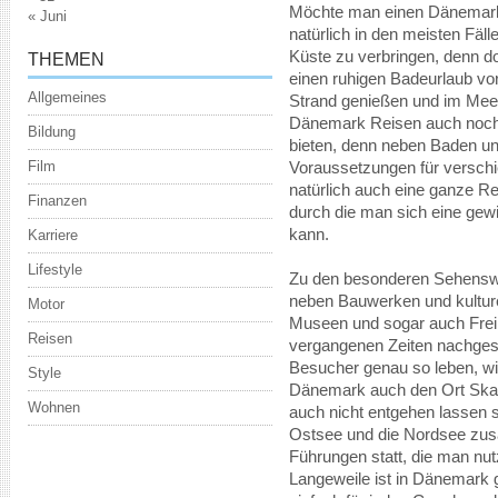
Möchte man einen Dänemark U
« Juni
natürlich in den meisten Fäll
Küste zu verbringen, denn do
THEMEN
einen ruhigen Badeurlaub vo
Allgemeines
Strand genießen und im Mee
Dänemark Reisen auch noch e
Bildung
bieten, denn neben Baden un
Film
Voraussetzungen für verschi
natürlich auch eine ganze R
Finanzen
durch die man sich eine gew
kann.
Karriere
Lifestyle
Zu den besonderen Sehensw
neben Bauwerken und kulture
Motor
Museen und sogar auch Frei
Reisen
vergangenen Zeiten nachgest
Besucher genau so leben, wie
Style
Dänemark auch den Ort Ska
Wohnen
auch nicht entgehen lassen s
Ostsee und die Nordsee zusa
Führungen statt, die man n
Langeweile ist in Dänemark g