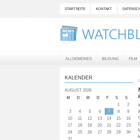
STARTSEITE
KONTAKT
DATENSC
ALLGEMEINES
BILDUNG
FILM
KALENDER
O
AUGUST 2026
M
D
M
D
F
S
S
1
2
W
3
4
5
6
7
8
9
10
11
12
13
14
15
16
G
17
18
19
20
21
22
23
M
24
25
26
27
28
29
30
k
31