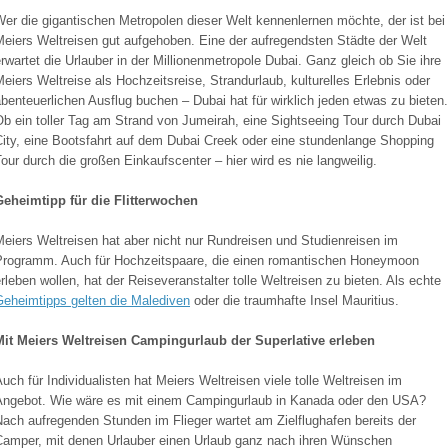
er die gigantischen Metropolen dieser Welt kennenlernen möchte, der ist bei
Meiers Weltreisen gut aufgehoben. Eine der aufregendsten Städte der Welt
rwartet die Urlauber in der Millionenmetropole Dubai. Ganz gleich ob Sie ihre
eiers Weltreise als Hochzeitsreise, Strandurlaub, kulturelles Erlebnis oder
benteuerlichen Ausflug buchen – Dubai hat für wirklich jeden etwas zu bieten.
b ein toller Tag am Strand von Jumeirah, eine Sightseeing Tour durch Dubai
City, eine Bootsfahrt auf dem Dubai Creek oder eine stundenlange Shopping
our durch die großen Einkaufscenter – hier wird es nie langweilig.
Geheimtipp für die Flitterwochen
eiers Weltreisen hat aber nicht nur Rundreisen und Studienreisen im
Programm. Auch für Hochzeitspaare, die einen romantischen Honeymoon
rleben wollen, hat der Reiseveranstalter tolle Weltreisen zu bieten. Als echte
Geheimtipps gelten die Malediven
oder die traumhafte Insel Mauritius.
Mit Meiers Weltreisen Campingurlaub der Superlative erleben
uch für Individualisten hat Meiers Weltreisen viele tolle Weltreisen im
Angebot. Wie wäre es mit einem Campingurlaub in Kanada oder den USA?
ach aufregenden Stunden im Flieger wartet am Zielflughafen bereits der
Camper, mit denen Urlauber einen Urlaub ganz nach ihren Wünschen