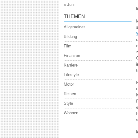
« Juni
THEMEN
M
Allgemeines
s
Bildung
u
Film
z
Finanzen
G
Karriere
Lifestyle
E
Motor
Reisen
K
Style
Wohnen