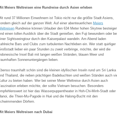
Mit Meiers Weltreisen eine Rundreise durch Asien erleben
it rund 37 Millionen Einwohnern ist Tokio nicht nur die größte Stadt Asiens,
ondern gleich auf der ganzen Welt. Auf einer abenteuerlichen
Meiers
Weltreisen
Rundreise können Urlauber den 634 Meter hohen Skytree besteige
nd einen tollen Ausblick über die Stadt genießen, den Fuji bewundern oder be
einer Sightseeingtour durch den Kaiserpalast wandeln. Am Abend laden
ahlreiche Bars und Clubs zum turbulenten Nachtleben ein. Wer statt quirliger
roßstadt lieber ein paar Stunden zu zweit verbringe, möchte, der wird die
indonesische Insel Bali mit langen weißen Stränden, blauen Meer und
traumhaften Sonnenuntergängen lieben.
benso traumhaft schön sind die kleinen idyllischen Inseln rund um Sri Lanka
und Thailand, die neben prächtigen Badebuchten und weißen Ständen auch vie
ultur zu bieten haben. Wer bei seiner Meier Weltreise durch Asien auch
Faszination erleben möchte, der sollte Vietnam besuchen. Besonders
empfehlenswert ist hier das Wasserpuppentheater in Hoh-Chi-Minh-Stadt oder
Hanoi, die Thien-Mu-Pagode in Hué und die Halong-Bucht mit den
schwimmenden Dörfern.
Mit Meiers Weltreisen nach Dubai