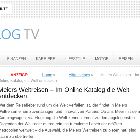
HUTZ
FINANZEN
KARRIERE
LIFESTYLE
MOTOR
REISEN
ANZEIGE:
Home
»
Allgemeines
»
Meiers Weltreisen – Im
nline Katalog die Welt entdecken
Meiers Weltreisen – Im Online Katalog die Welt
entdecken
er dem Reisefieber rund um die Welt verfallen ist, der findet in Meiers
Weltreisen einen zuverlässigen und innovativen Partner. Ob ans Meer mit dem
Campingwagen, via Flugzeug die Welt kennenlernen, zu den abgelegensten
egenden der Welt oder mitten rein ins turbulente Leben der größten
etropolen weltweit – die Auswahl, die Meiers Weltreisen zu bieten hat, sind
aum zu übertreffen.