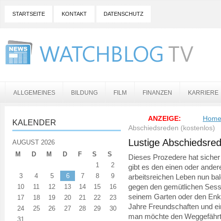
STARTSEITE
KONTAKT
DATENSCHUTZ
ALLGEMEINES
BILDUNG
FILM
FINANZEN
KARRIERE
ANZEIGE:
Hom
KALENDER
Abschiedsreden (kostenlos)
Lustige Abschiedsred
AUGUST 2026
M
D
M
D
F
S
S
Dieses Prozedere hat sicher
1
2
gibt es den einen oder ander
3
4
5
6
7
8
9
arbeitsreichen Leben nun ba
10
11
12
13
14
15
16
gegen den gemütlichen Sess
seinem Garten oder den Enke
17
18
19
20
21
22
23
Jahre Freundschaften und ein
24
25
26
27
28
29
30
man möchte den Weggefährten
31