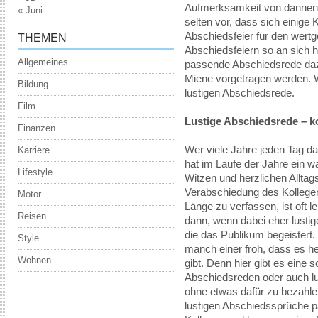
Aufmerksamkeit von dannen 
« Juni
selten vor, dass sich einige
Abschiedsfeier für den wert
THEMEN
Abschiedsfeiern so an sich h
Allgemeines
passende Abschiedsrede dazu
Miene vorgetragen werden. W
Bildung
lustigen Abschiedsrede.
Film
Lustige Abschiedsrede – 
Finanzen
Wer viele Jahre jeden Tag das
Karriere
hat im Laufe der Jahre ein w
Lifestyle
Witzen und herzlichen Alltags
Verabschiedung des Kollegen i
Motor
Länge zu verfassen, ist oft l
Reisen
dann, wenn dabei eher lust
die das Publikum begeistert
Style
manch einer froh, dass es h
Wohnen
gibt. Denn hier gibt es eine 
Abschiedsreden oder auch l
ohne etwas dafür zu bezahle
lustigen Abschiedssprüche pa