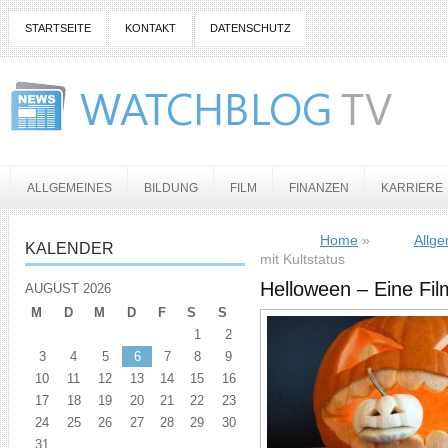
STARTSEITE
KONTAKT
DATENSCHUTZ
ALLGEMEINES
BILDUNG
FILM
FINANZEN
KARRIERE
Home
»
Allg
KALENDER
mit Kultstatus
Helloween – Eine Film
AUGUST 2026
M
D
M
D
F
S
S
1
2
3
4
5
6
7
8
9
10
11
12
13
14
15
16
17
18
19
20
21
22
23
24
25
26
27
28
29
30
31