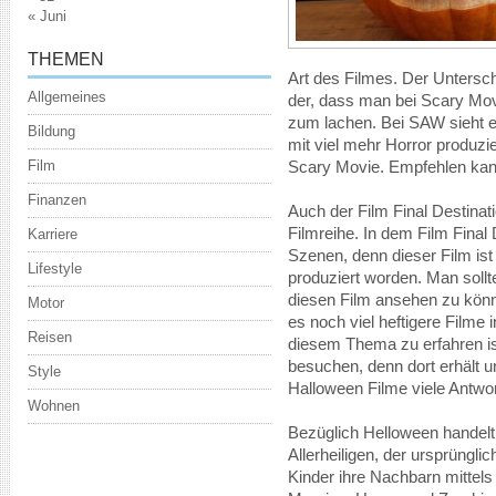
« Juni
THEMEN
Art des Filmes. Der Unters
Allgemeines
der, dass man bei Scary Mov
zum lachen. Bei SAW sieht e
Bildung
mit viel mehr Horror produzie
Film
Scary Movie. Empfehlen kan
Finanzen
Auch der Film Final Destinat
Filmreihe. In dem Film Final 
Karriere
Szenen, denn dieser Film ist 
Lifestyle
produziert worden. Man soll
diesen Film ansehen zu könne
Motor
es noch viel heftigere Filme
Reisen
diesem Thema zu erfahren ist
besuchen, denn dort erhält
Style
Halloween Filme viele Antwo
Wohnen
Bezüglich Helloween handel
Allerheiligen, der ursprüngli
Kinder ihre Nachbarn mittel