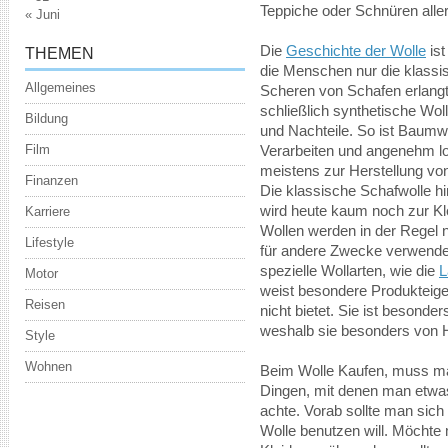
Teppiche oder Schnüren aller
« Juni
Die
Geschichte der Wolle
ist
THEMEN
die Menschen nur die klassi
Allgemeines
Scheren von Schafen erlang
schließlich synthetische Woll
Bildung
und Nachteile. So ist Baumw
Film
Verarbeiten und angenehm lo
meistens zur Herstellung vo
Finanzen
Die klassische Schafwolle hi
wird heute kaum noch zur Kl
Karriere
Wollen werden in der Regel n
Lifestyle
für andere Zwecke verwendet
spezielle Wollarten, wie die
L
Motor
weist besondere Produkteige
Reisen
nicht bietet. Sie ist besonder
weshalb sie besonders von 
Style
Wohnen
Beim Wolle Kaufen, muss man
Dingen, mit denen man etwas
achte. Vorab sollte man sich
Wolle benutzen will. Möchte