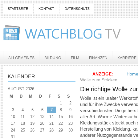
STARTSEITE
KONTAKT
DATENSCHUTZ
ALLGEMEINES
BILDUNG
FILM
FINANZEN
KARRIERE
ANZEIGE:
Hom
KALENDER
Wolle zum Stricken
Die richtige Wolle zu
AUGUST 2026
M
D
M
D
F
S
S
Wolle ist ein uralter Werkst
1
2
und für ihre Zwecke verwend
3
4
5
6
7
8
9
verschiedensten Dinge herstel
10
11
12
13
14
15
16
aller Art. Warme Wintersache
Kleidungsstück steckt auch 
17
18
19
20
21
22
23
Herstellung von Kleidung, k
24
25
26
27
28
29
30
anderer Nutzgegenstände v
31