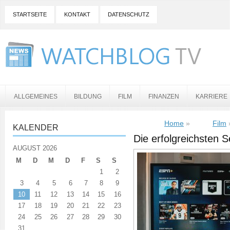
STARTSEITE
KONTAKT
DATENSCHUTZ
ALLGEMEINES
BILDUNG
FILM
FINANZEN
KARRIERE
Home
»
Film
KALENDER
Die erfolgreichsten S
AUGUST 2026
M
D
M
D
F
S
S
1
2
3
4
5
6
7
8
9
10
11
12
13
14
15
16
17
18
19
20
21
22
23
24
25
26
27
28
29
30
31