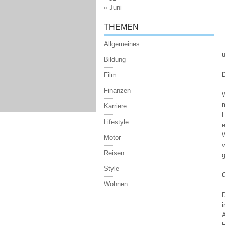
« Juni
THEMEN
Allgemeines
Bildung
Film
Finanzen
W
Karriere
L
Lifestyle
W
Motor
Reisen
g
Style
Wohnen
D
A