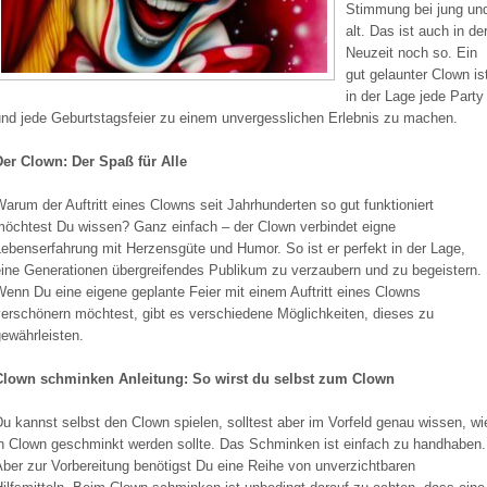
Stimmung bei jung un
alt. Das ist auch in de
Neuzeit noch so. Ein
gut gelaunter Clown is
in der Lage jede Party
und jede Geburtstagsfeier zu einem unvergesslichen Erlebnis zu machen.
Der Clown: Der Spaß für Alle
arum der Auftritt eines Clowns seit Jahrhunderten so gut funktioniert
möchtest Du wissen? Ganz einfach – der Clown verbindet eigne
ebenserfahrung mit Herzensgüte und Humor. So ist er perfekt in der Lage,
eine Generationen übergreifendes Publikum zu verzaubern und zu begeistern.
enn Du eine eigene geplante Feier mit einem Auftritt eines Clowns
verschönern möchtest, gibt es verschiedene Möglichkeiten, dieses zu
ewährleisten.
Clown schminken Anleitung: So wirst du selbst zum Clown
u kannst selbst den Clown spielen, solltest aber im Vorfeld genau wissen, wi
in Clown geschminkt werden sollte. Das Schminken ist einfach zu handhaben.
ber zur Vorbereitung benötigst Du eine Reihe von unverzichtbaren