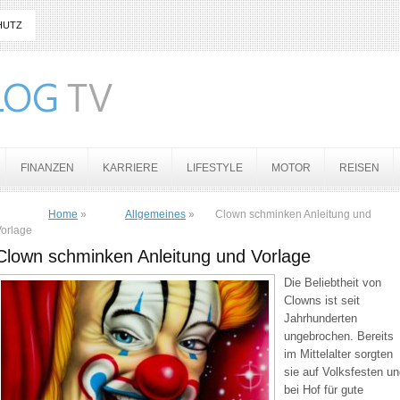
HUTZ
FINANZEN
KARRIERE
LIFESTYLE
MOTOR
REISEN
Home
»
Allgemeines
»
Clown schminken Anleitung und
orlage
Clown schminken Anleitung und Vorlage
Die Beliebtheit von
Clowns ist seit
Jahrhunderten
ungebrochen. Bereits
im Mittelalter sorgten
sie auf Volksfesten u
bei Hof für gute