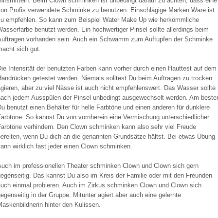
ilfsmitteln. Beim Clown schminken ist unbedingt darauf zu achten, dass eine
von Profis verwendete Schminke zu benutzen. Einschlägige Marken Ware ist
zu empfehlen. So kann zum Beispiel Water Make Up wie herkömmliche
asserfarbe benutzt werden. Ein hochwertiger Pinsel sollte allerdings beim
Auftragen vorhanden sein. Auch ein Schwamm zum Auftupfen der Schminke
acht sich gut.
ie Intensität der benutzten Farben kann vorher durch einen Hauttest auf dem
Handrücken getestet werden. Niemals solltest Du beim Auftragen zu trocken
gieren, aber zu viel Nässe ist auch nicht empfehlenswert. Das Wasser sollte
nach jedem Ausspülen der Pinsel unbedingt ausgewechselt werden. Am beste
u benutzt einen Behälter für helle Farbtöne und einen anderen für dunklere
Farbtöne. So kannst Du von vornherein eine Vermischung unterschiedlicher
Farbtöne verhindern. Den Clown schminken kann also sehr viel Freude
bereiten, wenn Du dich an die genannten Grundsätze hältst. Bei etwas Übung
ann wirklich fast jeder einen Clown schminken.
Auch im professionellen Theater schminken Clown und Clown sich gern
egenseitig. Das kannst Du also im Kreis der Familie oder mit den Freunden
auch einmal probieren. Auch im Zirkus schminken Clown und Clown sich
egenseitig in der Gruppe. Mitunter agiert aber auch eine gelernte
askenbildnerin hinter den Kulissen.