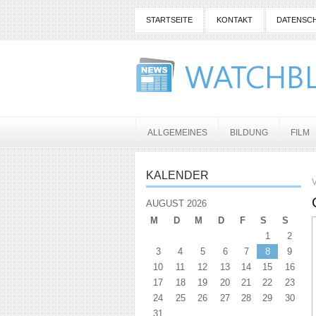
STARTSEITE
KONTAKT
DATENSC
ALLGEMEINES
BILDUNG
FILM
KALENDER
V
AUGUST 2026
M
D
M
D
F
S
S
1
2
3
4
5
6
7
8
9
10
11
12
13
14
15
16
17
18
19
20
21
22
23
24
25
26
27
28
29
30
31