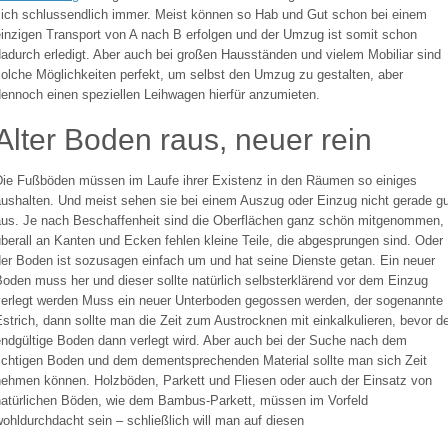
sich schlussendlich immer. Meist können so Hab und Gut schon bei einem
einzigen Transport von A nach B erfolgen und der Umzug ist somit schon
adurch erledigt. Aber auch bei großen Hausständen und vielem Mobiliar sind
olche Möglichkeiten perfekt, um selbst den Umzug zu gestalten, aber
ennoch einen speziellen Leihwagen hierfür anzumieten.
Alter Boden raus, neuer rein
ie Fußböden müssen im Laufe ihrer Existenz in den Räumen so einiges
aushalten. Und meist sehen sie bei einem Auszug oder Einzug nicht gerade gu
aus. Je nach Beschaffenheit sind die Oberflächen ganz schön mitgenommen,
̈berall an Kanten und Ecken fehlen kleine Teile, die abgesprungen sind. Oder
der Boden ist sozusagen einfach um und hat seine Dienste getan. Ein neuer
oden muss her und dieser sollte natürlich selbsterklärend vor dem Einzug
verlegt werden Muss ein neuer Unterboden gegossen werden, der sogenannte
strich, dann sollte man die Zeit zum Austrocknen mit einkalkulieren, bevor d
ndgültige Boden dann verlegt wird. Aber auch bei der Suche nach dem
richtigen Boden und dem dementsprechenden Material sollte man sich Zeit
ehmen können. Holzböden, Parkett und Fliesen oder auch der Einsatz von
atürlichen Böden, wie dem Bambus-Parkett, müssen im Vorfeld
ohldurchdacht sein – schließlich will man auf diesen