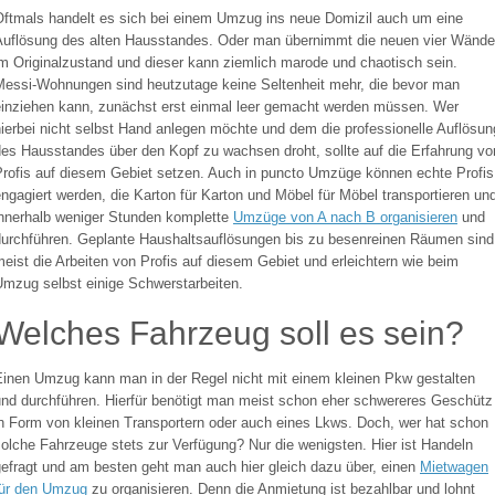
Oftmals handelt es sich bei einem Umzug ins neue Domizil auch um eine
Auflösung des alten Hausstandes. Oder man übernimmt die neuen vier Wände
m Originalzustand und dieser kann ziemlich marode und chaotisch sein.
Messi-Wohnungen sind heutzutage keine Seltenheit mehr, die bevor man
einziehen kann, zunächst erst einmal leer gemacht werden müssen. Wer
ierbei nicht selbst Hand anlegen möchte und dem die professionelle Auflösun
es Hausstandes über den Kopf zu wachsen droht, sollte auf die Erfahrung vo
rofis auf diesem Gebiet setzen. Auch in puncto Umzüge können echte Profis
ngagiert werden, die Karton für Karton und Möbel für Möbel transportieren un
innerhalb weniger Stunden komplette
Umzüge von A nach B organisieren
und
urchführen. Geplante Haushaltsauflösungen bis zu besenreinen Räumen sind
eist die Arbeiten von Profis auf diesem Gebiet und erleichtern wie beim
Umzug selbst einige Schwerstarbeiten.
Welches Fahrzeug soll es sein?
Einen Umzug kann man in der Regel nicht mit einem kleinen Pkw gestalten
nd durchführen. Hierfür benötigt man meist schon eher schwereres Geschütz
in Form von kleinen Transportern oder auch eines Lkws. Doch, wer hat schon
olche Fahrzeuge stets zur Verfügung? Nur die wenigsten. Hier ist Handeln
efragt und am besten geht man auch hier gleich dazu über, einen
Mietwagen
für den Umzug
zu organisieren. Denn die Anmietung ist bezahlbar und lohnt