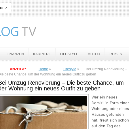
HUTZ
FINANZEN
KARRIERE
LIFESTYLE
MOTOR
REISEN
ANZEIGE:
Home
»
Lifestyle
»
Bei Umzug Renovierung –
ie beste Chance, um der Wohnung ein neues Outfit zu geben
Bei Umzug Renovierung – Die beste Chance, um
der Wohnung ein neues Outfit zu geben
Wer ein neues
Domizil in Form einer
Wohnung oder eines
Hauses gefunden
hat, freut sich schon
auf den Tag des