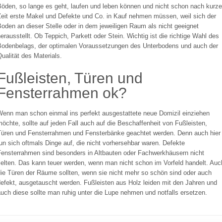
öden, so lange es geht, laufen und leben können und nicht schon nach kurze
eit erste Makel und Defekte und Co. in Kauf nehmen müssen, weil sich der
oden an dieser Stelle oder in dem jeweiligen Raum als nicht geeignet
erausstellt. Ob Teppich, Parkett oder Stein. Wichtig ist die richtige Wahl des
Bodenbelags, der optimalen Voraussetzungen des Unterbodens und auch der
ualität des Materials.
Fußleisten, Türen und
Fensterrahmen ok?
Wenn man schon einmal ins perfekt ausgestattete neue Domizil einziehen
öchte, sollte auf jeden Fall auch auf die Beschaffenheit von Fußleisten,
Türen und Fensterrahmen und Fensterbänke geachtet werden. Denn auch hier
un sich oftmals Dinge auf, die nicht vorhersehbar waren. Defekte
Fensterrahmen sind besonders in Altbauten oder Fachwerkhäusern nicht
selten. Das kann teuer werden, wenn man nicht schon im Vorfeld handelt. Auc
ie Türen der Räume sollten, wenn sie nicht mehr so schön sind oder auch
efekt, ausgetauscht werden. Fußleisten aus Holz leiden mit den Jahren und
uch diese sollte man ruhig unter die Lupe nehmen und notfalls ersetzen.