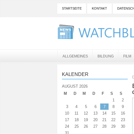
STARTSEITE
KONTAKT
DATENSC
ALLGEMEINES
BILDUNG
FILM
KALENDER
D
AUGUST 2026
M
D
M
D
F
S
S
1
2
3
4
5
6
7
8
9
10
11
12
13
14
15
16
17
18
19
20
21
22
23
24
25
26
27
28
29
30
31