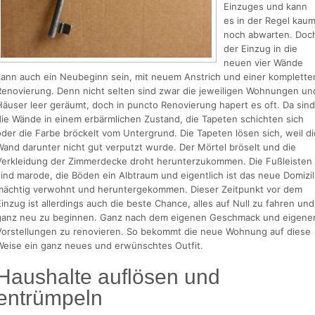
Einzuges und kann
es in der Regel kau
noch abwarten. Doc
der Einzug in die
neuen vier Wände
kann auch ein Neubeginn sein, mit neuem Anstrich und einer komplette
Renovierung. Denn nicht selten sind zwar die jeweiligen Wohnungen un
Häuser leer geräumt, doch in puncto Renovierung hapert es oft. Da sind
die Wände in einem erbärmlichen Zustand, die Tapeten schichten sich
oder die Farbe bröckelt vom Untergrund. Die Tapeten lösen sich, weil di
Wand darunter nicht gut verputzt wurde. Der Mörtel bröselt und die
Verkleidung der Zimmerdecke droht herunterzukommen. Die Fußleisten
sind marode, die Böden ein Albtraum und eigentlich ist das neue Domizil
mächtig verwohnt und heruntergekommen. Dieser Zeitpunkt vor dem
Einzug ist allerdings auch die beste Chance, alles auf Null zu fahren und
ganz neu zu beginnen. Ganz nach dem eigenen Geschmack und eigene
Vorstellungen zu renovieren. So bekommt die neue Wohnung auf diese
Weise ein ganz neues und erwünschtes Outfit.
Haushalte auflösen und
entrümpeln